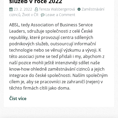
služeb v roce 2022
23. 2. 2022
Tereza Walsbergerová
Zaměstnávání
on
cizinců
,
Život v ČR
Leave a Comment
Foreigners
ABSL, tedy Association of Business Service
členy
Leaders, sdružuje společnosti z celé České
ABSL,
cizinci
republiky, které provozují centra sdílených
se
podnikových služeb, outsourcují informační
vracejí
technologie nebo se věnují výzkumu a vývoji. K
do
této asociaci jsme se teď přidali i my, abychom z
ČR
naší pozice mohli ještě intenzivněji sdílet naše
a
know-how ohledně zaměstnávání cizinců a jejich
stav
integrace do české společnosti. Naším společným
podnikových
služeb
cílem je, aby se pracovníci ze zahraničí (nejen) v
v
těchto firmách cítili jako doma.
roce
2022
Číst více