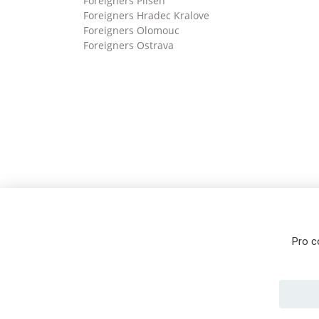
Foreigners Pilsen
Foreigners Hradec Kralove
Foreigners Olomouc
Foreigners Ostrava
Pro c