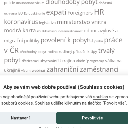
dlouhodobý pobyt
policie
dočasná
dlouhodobé vízum
HR
expati
Foreigners
ochrana
EU
Evropská unie
koronavirus
ministerstvo vnitra
legislativa
modrá karta
odbor azylové a
multikulturní
nezaměstnanost
práce
povolení k pobytu
migrační politiky
praha
v ČR
trvalý
rodinný příslušník
tipy
přechodný pobyt
rodina
pobyt
Ukrajina
válka na
třetizemci
ubytování
vládní programy
zahraniční zaměstnanci
ukrajině
webinář
vízum
zahraniční zaměstnanec
Aby se vám web dobře používal (Souhlas s cookies)
zaměstnanci
zaměstnanecká karta
o nejpohodlnější používání webu potřebujeme váš
souhlas
se zpraco
zaměstnávání cizinců
zdravotní pojištění
souborů cookies. Souhlas udělíte kliknutím na tlačítko "Povolit vše".
Česká republika
žádost o vízum
řidičský průkaz
Nastavení
Povolit vše