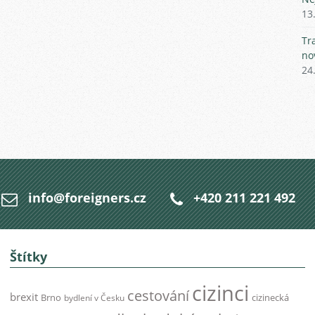
13
Tr
no
24
info@foreigners.cz
+420 211 221 492
Štítky
cizinci
cestování
brexit
Brno
cizinecká
bydlení v Česku