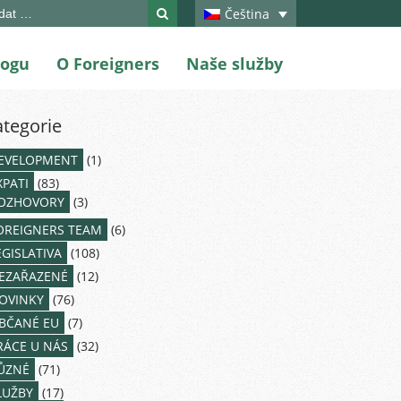
ch
Čeština
logu
O Foreigners
Naše služby
ategorie
EVELOPMENT
(1)
XPATI
(83)
OZHOVORY
(3)
OREIGNERS TEAM
(6)
EGISLATIVA
(108)
EZAŘAZENÉ
(12)
OVINKY
(76)
BČANÉ EU
(7)
RÁCE U NÁS
(32)
ŮZNÉ
(71)
LUŽBY
(17)