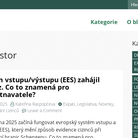
Sear
for:
Kategorie
O b
K
stor
D
E
R
 vstupu/výstupu (EES) zahájil
F
z. Co to znamená pro
L
tnavatele?
N
N
2025
Kateřina Raspopčeva
Expati
,
Legislativa
,
Novinky
,
on
ní cizinců
Leave a Comment
O
Systém
P
jna 2025 začíná fungovat evropský systém vstupu a
vstupu/výstupu
R
EES), který mění způsob evidence cizinců při
(EES)
S
zahájil
ní hranic Schengenu. Co to znamená pro