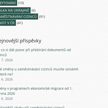
BYTOVÁNÍ
(10)
ÁLKA NA UKRAJINĚ
(6)
AMĚSTNÁVÁNÍ CIZINCŮ
(91)
IVOT V ČR
(41)
jnovější příspěvky
 co si dát pozor při přebírání dokumentů od
zinců
. 7. 2026
ké změny u zaměstnávání cizinců musíte oznámit
které ne?
. 6. 2026
ěny v programech ekonomické migrace od 1.
rvna 2026
. 6. 2026
jčastější chyby při zaměstnávání cizinců