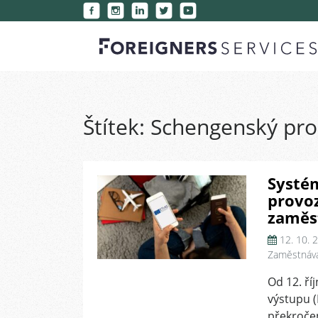
Štítek:
Schengenský pro
Systém
provo
zaměs
12. 10. 
Zaměstnává
Od 12. ří
výstupu (
překroče