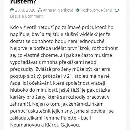
růstem?
28. 8. 2020
Anna Minjaríková
Rozhovory
,
Různé
on
Leave a Comment
Femme
Kdo v životě netouží po zajímavé práci, která ho
Palette:
naplňuje, baví a zajišťuje slušný výdělek? Jenže
jak
pomoci
dostat se do tohoto bodu není jednoduché.
expatkám
Nejprve je potřeba udělat první krok, rozhodnout
v
se, co vlastně chceme, a i pak se často musíme
Česku
vypořádávat s mnoha překážkami nebo
s
předsudky. Zvláště pro ženy může být kariérní
kariérním
postup složitý, protože i v 21. století má na ně
růstem?
řada lidí očekávání, která společnost vracejí
hluboko do minulosti. Ještě těžší je pak otázka
kariéry pro ženy, které se rozhodly pracovat v
zahraničí. Nejen o tom, jak ženám-cizinkám
pomoci uskutečnit jejich sny, jsme si povídali se
zakladatelkami Femme Palette – Lucií
Neumanovou a Klárou Gajovou.