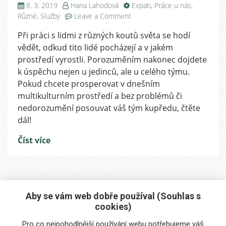
8. 3. 2019
Hana Lahodová
Expati
,
Práce u nás
,
on
Různé
,
Služby
Leave a Comment
Jak
Při práci s lidmi z různých koutů světa se hodí
lépe
vědět, odkud tito lidé pocházejí a v jakém
porozumět
multikulturnímu
prostředí vyrostli. Porozuměním nakonec dojdete
týmu?
k úspěchu nejen u jedinců, ale u celého týmu.
Pokud chcete prosperovat v dnešním
multikulturním prostředí a bez problémů či
nedorozumění posouvat váš tým kupředu, čtěte
dál!
Číst více
Aby se vám web dobře používal (Souhlas s
cookies)
Máte zájem o naše služby?
Pro co nejpohodlnější používání webu potřebujeme váš