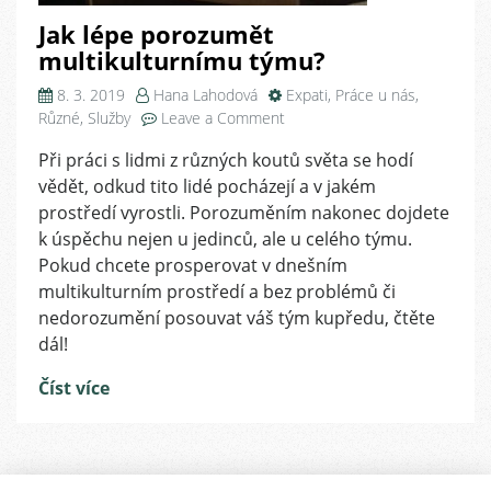
Jak lépe porozumět
multikulturnímu týmu?
8. 3. 2019
Hana Lahodová
Expati
,
Práce u nás
,
on
Různé
,
Služby
Leave a Comment
Jak
Při práci s lidmi z různých koutů světa se hodí
lépe
vědět, odkud tito lidé pocházejí a v jakém
porozumět
multikulturnímu
prostředí vyrostli. Porozuměním nakonec dojdete
týmu?
k úspěchu nejen u jedinců, ale u celého týmu.
Pokud chcete prosperovat v dnešním
multikulturním prostředí a bez problémů či
nedorozumění posouvat váš tým kupředu, čtěte
dál!
Číst více