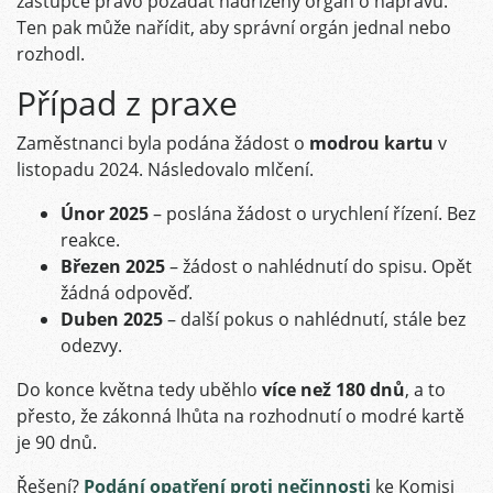
zástupce právo požádat nadřízený orgán o nápravu.
Ten pak může nařídit, aby správní orgán jednal nebo
rozhodl.
Případ z praxe
Zaměstnanci byla podána žádost o
modrou kartu
v
listopadu 2024. Následovalo mlčení.
Únor 2025
– poslána žádost o urychlení řízení. Bez
reakce.
Březen 2025
– žádost o nahlédnutí do spisu. Opět
žádná odpověď.
Duben 2025
– další pokus o nahlédnutí, stále bez
odezvy.
Do konce května tedy uběhlo
více než 180 dnů
, a to
přesto, že zákonná lhůta na rozhodnutí o modré kartě
je 90 dnů.
Řešení?
Podání opatření proti nečinnosti
ke Komisi