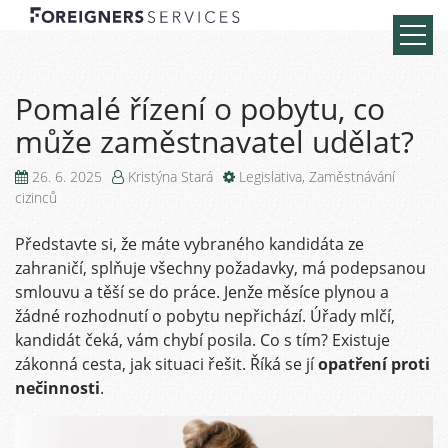
Pomalé řízení o pobytu, co
může zaměstnavatel udělat?
26. 6. 2025
Kristýna Stará
Legislativa
,
Zaměstnávání
cizinců
Představte si, že máte vybraného kandidáta ze
zahraničí, splňuje všechny požadavky, má podepsanou
smlouvu a těší se do práce. Jenže měsíce plynou a
žádné rozhodnutí o pobytu nepřichází. Úřady mlčí,
kandidát čeká, vám chybí posila. Co s tím? Existuje
zákonná cesta, jak situaci řešit. Říká se jí
opatření proti
nečinnosti
.