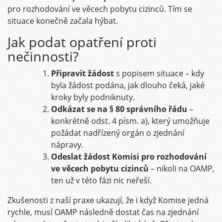
pro rozhodování ve věcech pobytu cizinců. Tím se
situace konečně začala hýbat.
Jak podat opatření proti
nečinnosti?
Připravit žádost
s popisem situace – kdy
byla žádost podána, jak dlouho čeká, jaké
kroky byly podniknuty.
Odkázat se na § 80 správního řádu
–
konkrétně odst. 4 písm. a), který umožňuje
požádat nadřízený orgán o zjednání
nápravy.
Odeslat žádost Komisi pro rozhodování
ve věcech pobytu cizinců
– nikoli na OAMP,
ten už v této fázi nic neřeší.
Zkušenosti z naší praxe ukazují, že i když Komise jedná
rychle, musí OAMP následně dostat čas na zjednání