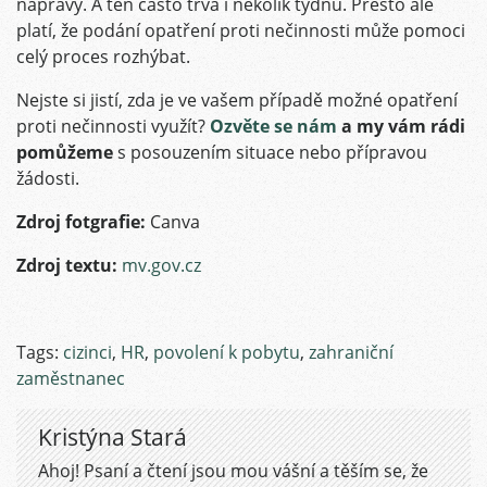
nápravy. A ten často trvá i několik týdnů. Přesto ale
platí, že podání opatření proti nečinnosti může pomoci
celý proces rozhýbat.
Nejste si jistí, zda je ve vašem případě možné opatření
proti nečinnosti využít?
Ozvěte se nám
a my vám rádi
pomůžeme
s posouzením situace nebo přípravou
žádosti.
Zdroj fotgrafie:
Canva
Zdroj textu:
mv.gov.cz
Tags:
cizinci
,
HR
,
povolení k pobytu
,
zahraniční
zaměstnanec
Kristýna Stará
Ahoj! Psaní a čtení jsou mou vášní a těším se, že