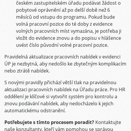
českém zastupitelském úřadu podávat žádost o
pobytové oprávnění až po delší době než 6
měsíců od vstupu do programu. Pokud bude
volná pracovní pozice do té doby z evidence
volných pracovních míst vymazána, je potřeba ji
vložit do evidence znovu a do popisu v hlášence
uvést číslo původní volné pracovní pozice.
Pravidelná aktualizace pracovních nabídek v evidenci
ÚP je nezbytná, aby nedošlo ke zbytečným komplikacím
nebo ztrátě nabídek.
S novými pravidly přichází větší tlak na pravidelnou
aktualizaci pracovních nabídek na Úřadu práce. Pro HR
oddělení je klíčové si vytvořit systém pro kontrolu a
znovu podávání nabídek, aby nedocházelo k jejich
automatickému odstranění.
Potřebujete s tímto procesem poradit?
Kontaktujte
naše konzultanty, kteří vám pomohou se správou