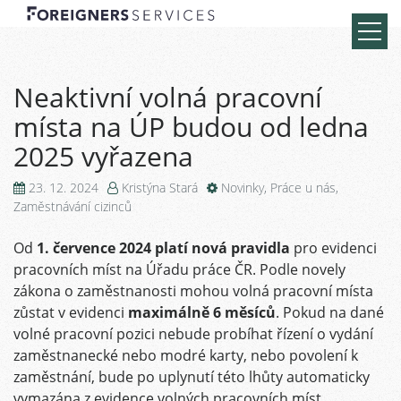
Neaktivní volná pracovní
místa na ÚP budou od ledna
2025 vyřazena
23. 12. 2024
Kristýna Stará
Novinky
,
Práce u nás
,
Zaměstnávání cizinců
Od
1. července 2024 platí nová pravidla
pro evidenci
pracovních míst na Úřadu práce ČR. Podle novely
zákona o zaměstnanosti mohou volná pracovní místa
zůstat v evidenci
maximálně 6 měsíců
. Pokud na dané
volné pracovní pozici nebude probíhat řízení o vydání
zaměstnanecké nebo modré karty, nebo povolení k
zaměstnání, bude po uplynutí této lhůty automaticky
vymazána z evidence volných pracovních míst.