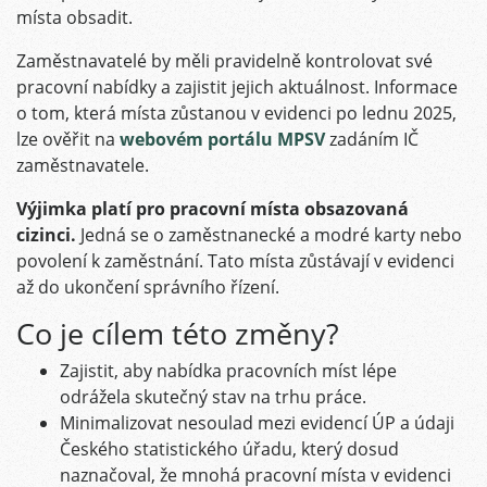
místa obsadit.
Zaměstnavatelé by měli pravidelně kontrolovat své
pracovní nabídky a zajistit jejich aktuálnost. Informace
o tom, která místa zůstanou v evidenci po lednu 2025,
lze ověřit na
webovém portálu MPSV
zadáním IČ
zaměstnavatele.
Výjimka platí pro pracovní místa obsazovaná
cizinci.
Jedná se o zaměstnanecké a modré karty nebo
povolení k zaměstnání. Tato místa zůstávají v evidenci
až do ukončení správního řízení.
Co je cílem této změny?
Zajistit, aby nabídka pracovních míst lépe
odrážela skutečný stav na trhu práce.
Minimalizovat nesoulad mezi evidencí ÚP a údaji
Českého statistického úřadu, který dosud
naznačoval, že mnohá pracovní místa v evidenci