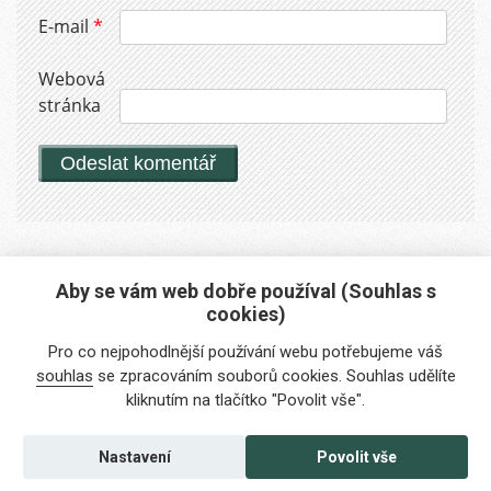
E-mail
*
Webová
stránka
Aby se vám web dobře používal (Souhlas s
cookies)
Máte zájem o naše služby?
Pro co nejpohodlnější používání webu potřebujeme váš
Potřebujete poradit?
souhlas
se zpracováním souborů cookies. Souhlas udělíte
kliknutím na tlačítko "Povolit vše".
info@foreigners.cz
+420 211 221 492
Nastavení
Povolit vše
Kontaktujte nás