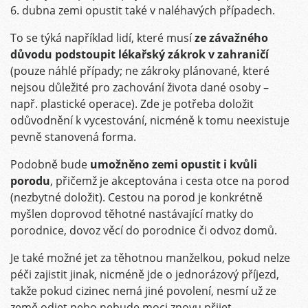
6. dubna zemi opustit také v naléhavých případech.
To se týká například lidí, které musí
ze závažného
důvodu podstoupit lékařský zákrok v zahraničí
(pouze náhlé případy; ne zákroky plánované, které
nejsou důležité pro zachování života dané osoby –
např. plastické operace). Zde je potřeba doložit
odůvodnění k vycestování, nicméně k tomu neexistuje
pevně stanovená forma.
Podobně bude
umožněno zemi opustit i kvůli
porodu
, přičemž je akceptována i cesta otce na porod
(nezbytné doložit). Cestou na porod je konkrétně
myšlen doprovod těhotné nastávající matky do
porodnice, dovoz věcí do porodnice či odvoz domů.
Je také možné jet za těhotnou manželkou, pokud nelze
péči zajistit jinak, nicméně jde o jednorázový příjezd,
takže pokud cizinec nemá jiné povolení, nesmí už ze
země odjet nebo nebude moci znovu přijet.