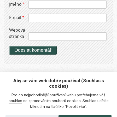
Jméno
*
E-mail
*
Webová
stránka
Aby se vám web dobře používal (Souhlas s
cookies)
Máte zájem o naše služby?
Pro co nejpohodlnější používání webu potřebujeme váš
Potřebujete poradit?
souhlas
se zpracováním souborů cookies. Souhlas udělíte
kliknutím na tlačítko "Povolit vše".
info@foreigners.cz
+420 211 221 492