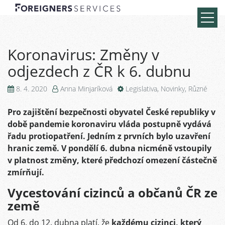
Koronavirus: Změny v
odjezdech z ČR k 6. dubnu
8. 4. 2020
Anna Minjaríková
Legislativa
,
Novinky
,
Různé
Pro zajištění bezpečnosti obyvatel České republiky v
době pandemie koronaviru vláda postupně vydává
řadu protiopatření. Jedním z prvních bylo uzavření
hranic země. V pondělí 6. dubna nicméně vstoupily
v platnost změny, které předchozí omezení částečně
zmírňují.
Vycestování cizinců a občanů ČR ze
země
Od 6. do 12. dubna platí, že
každému cizinci, který