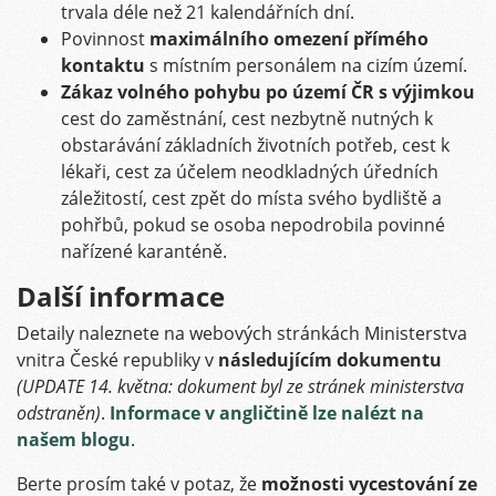
trvala déle než 21 kalendářních dní.
Povinnost
maximálního omezení přímého
kontaktu
s místním personálem na cizím území.
Zákaz volného pohybu po území ČR s výjimkou
cest do zaměstnání, cest nezbytně nutných k
obstarávání základních životních potřeb, cest k
lékaři, cest za účelem neodkladných úředních
záležitostí, cest zpět do místa svého bydliště a
pohřbů, pokud se osoba nepodrobila povinné
nařízené karanténě.
Další informace
Detaily naleznete na webových stránkách Ministerstva
vnitra České republiky v
následujícím dokumentu
(UPDATE 14. května: dokument byl ze stránek ministerstva
odstraněn)
.
Informace v angličtině lze nalézt na
našem blogu
.
Berte prosím také v potaz, že
možnosti vycestování ze