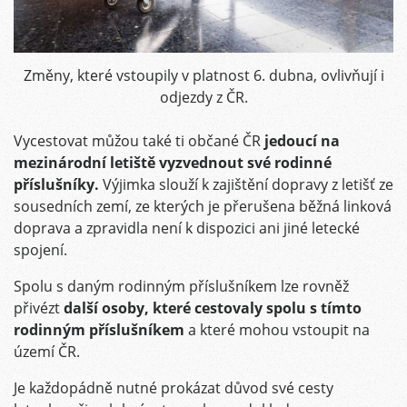
Změny, které vstoupily v platnost 6. dubna, ovlivňují i
odjezdy z ČR.
Vycestovat můžou také ti občané ČR
jedoucí na
mezinárodní letiště vyzvednout své rodinné
příslušníky.
Výjimka slouží k zajištění dopravy z letišť ze
sousedních zemí, ze kterých je přerušena běžná linková
doprava a zpravidla není k dispozici ani jiné letecké
spojení.
Spolu s daným rodinným příslušníkem lze rovněž
přivézt
další osoby, které cestovaly spolu s tímto
rodinným příslušníkem
a které mohou vstoupit na
území ČR.
Je každopádně nutné prokázat důvod své cesty