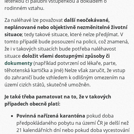
letenkou či palubní vstupenkou a dokladem o
rodinném vztahu.
Za naléhavé lze považovat
další neočekávané,
neplánované nebo objektivně nezměnitelné životní
situace
; tedy takové situace, které nelze předjímat. V
tomto případě bude posouzení na policii, což znamená,
že i v takových situacích bude potřeba naléhavost
situace
doložit všemi dostupnými způsoby či
dokumenty
(například potvrzení od lékaře, parte,
těhotenská kartička a jiné) Nelze však zaručit, že vstup
do zahraničí bude vzhledem k odlišným omezením na
území cizích států, skutečně umožněn.
Je také třeba pamatovat na to, že v takových
případech obecně platí:
Povinná nařízená karanténa
pokud doba
předpokládaného pobytu na území ČR je delší než
21 kalendářních dní nebo pokud doba vycestování