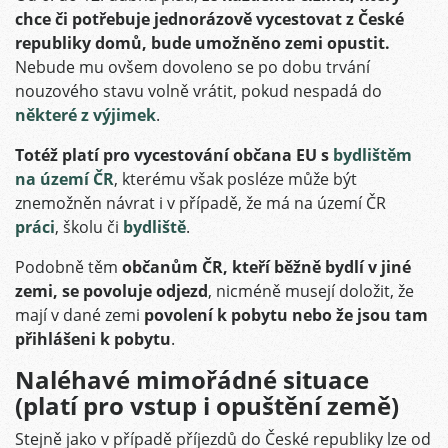
chce či potřebuje jednorázově vycestovat z České
republiky domů, bude umožněno zemi opustit.
Nebude mu ovšem dovoleno se po dobu trvání
nouzového stavu volně vrátit, pokud nespadá do
některé z výjimek
.
Totéž platí pro vycestování občana EU s
bydlištěm
na území ČR
, kterému však posléze může být
znemožněn návrat i v případě, že má na území ČR
práci
, školu či
bydliště
.
Podobně těm
občanům ČR, kteří běžně bydlí v jiné
zemi, se povoluje odjezd
, nicméně musejí doložit, že
mají v dané zemi
povolení k pobytu nebo že jsou tam
přihlášeni k pobytu
.
Naléhavé mimořádné situace
(platí pro vstup i opuštění země)
Stejně jako v případě příjezdů do České republiky lze od