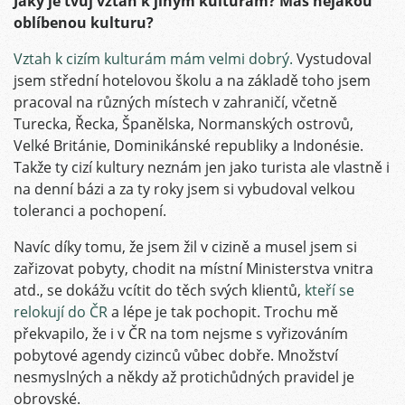
Jaký je tvůj vztah k jiným kulturám? Máš nějakou
oblíbenou kulturu?
Vztah k cizím kulturám mám velmi dobrý.
Vystudoval
jsem střední hotelovou školu a na základě toho jsem
pracoval na různých místech v zahraničí, včetně
Turecka, Řecka, Španělska, Normanských ostrovů,
Velké Británie, Dominikánské republiky a Indonésie.
Takže ty cizí kultury neznám jen jako turista ale vlastně i
na denní bázi a za ty roky jsem si vybudoval velkou
toleranci a pochopení.
Navíc díky tomu, že jsem žil v cizině a musel jsem si
zařizovat pobyty, chodit na místní Ministerstva vnitra
atd., se dokážu vcítit do těch svých klientů,
kteří se
relokují do ČR
a lépe je tak pochopit. Trochu mě
překvapilo, že i v ČR na tom nejsme s vyřizováním
pobytové agendy cizinců vůbec dobře. Množství
nesmyslných a někdy až protichůdných pravidel je
obrovské
.