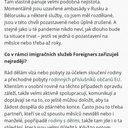
Tam vlastně panuje velmi podobná nejistota.
Momentálně jsou uzavřené ambasády v Rusku a
Bělorusku a některé služby, co jsem měl rozdělané,
jsou v této chvíli pozastavené nebo úplně zrušené. A
stejně jako u té pandemie nikdo neví, jak dlouho bude
ta situace trvat – jestli se jedná o pozastavení na
měsíce nebo třeba až roky.
Co v rámci imigračních služeb Foreigners zařizuješ
nejraději?
Rád dělám víza nebo pobyty za účelem sloučení rodiny
a přechodné pobyty
rodinných příslušníků občanů EU
.
Klientům v osobní rovině na těchto případech opravdu
záleží, takže velmi aktivně spolupracují, komunikují a
doptávají se na to, co ještě můžou doložit, aby ta
žádost dospěla do zdárného konce. Často jsou to třeba
partneři, kteří se už spoustu měsíců neviděli nebo i
manželé, popřípadě
rodiny s dětmi
, takže tam jde i o ta
shledání, která jsou velmi důležitá. Když to potom