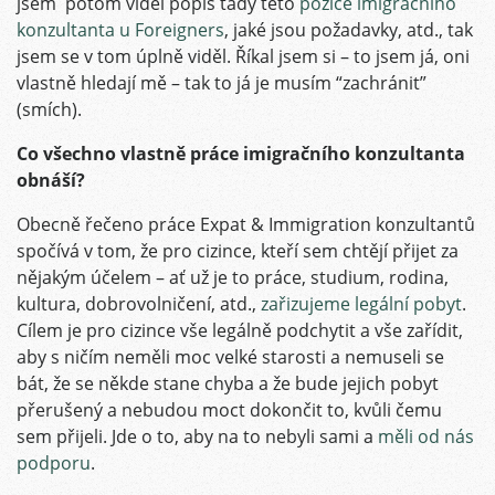
jsem potom viděl popis tady této
pozice imigračního
konzultanta u Foreigners
, jaké jsou požadavky, atd., tak
jsem se v tom úplně viděl. Říkal jsem si – to jsem já, oni
vlastně hledají mě – tak to já je musím “zachránit”
(smích).
Co všechno vlastně práce imigračního konzultanta
obnáší?
Obecně řečeno práce Expat & Immigration konzultantů
spočívá v tom, že pro cizince, kteří sem chtějí přijet za
nějakým účelem – ať už je to práce, studium, rodina,
kultura, dobrovolničení, atd.,
zařizujeme legální pobyt
.
Cílem je pro cizince vše legálně podchytit a vše zařídit,
aby s ničím neměli moc velké starosti a nemuseli se
bát, že se někde stane chyba a že bude jejich pobyt
přerušený a nebudou moct dokončit to, kvůli čemu
sem přijeli. Jde o to, aby na to nebyli sami a
měli od nás
podporu
.