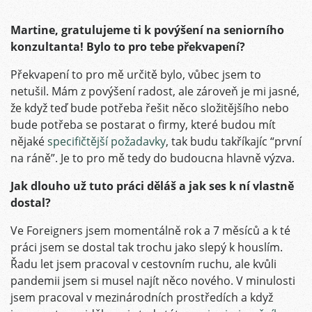
Martine, gratulujeme ti k povýšení na seniorního
konzultanta! Bylo to pro tebe překvapení?
Překvapení to pro mě určitě bylo, vůbec jsem to
netušil. Mám z povýšení radost, ale zároveň je mi jasné,
že když teď bude potřeba řešit něco složitějšího nebo
bude potřeba se postarat o firmy, které budou mít
nějaké
specifičtější požadavky
, tak budu takříkajíc “první
na ráně”. Je to pro mě tedy do budoucna hlavně výzva.
Jak dlouho už tuto práci děláš a jak ses k ní vlastně
dostal?
Ve Foreigners jsem momentálně rok a 7 měsíců a k té
práci jsem se dostal tak trochu jako slepý k houslím.
Řadu let jsem pracoval v cestovním ruchu, ale kvůli
pandemii jsem si musel najít něco nového. V minulosti
jsem pracoval v mezinárodních prostředích a když