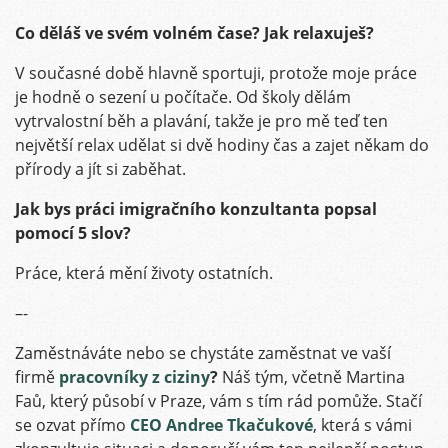
Co děláš ve svém volném čase? Jak relaxuješ?
V současné době hlavně sportuji, protože moje práce
je hodně o sezení u počítače. Od školy dělám
vytrvalostní běh a plavání, takže je pro mě teď ten
největší relax udělat si dvě hodiny čas a zajet někam do
přírody a jít si zaběhat.
Jak bys práci imigračního konzultanta popsal
pomocí 5 slov?
Práce, která mění životy ostatních.
–-
Zaměstnáváte nebo se chystáte zaměstnat ve vaší
firmě
pracovníky z ciziny
?
Náš tým, včetně Martina
Faů, který působí v Praze, vám s tím rád pomůže. Stačí
se ozvat přímo
CEO Andree Tkačukové
, která s vámi