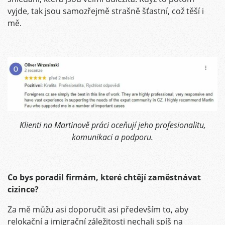
vyjde, tak jsou samozřejmě strašně šťastní, což těší i
mě.
Klienti na Martinově práci oceňují jeho profesionalitu,
komunikaci a podporu.
Co bys poradil firmám, které chtějí zaměstnávat
cizince?
Za mě můžu asi doporučit asi především to, aby
relokační a imigrační záležitosti nechali spíš na