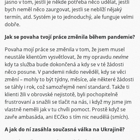
jasno v tom, jestli je někde potřeba něco udělat, jestli
bych neměl něco zaurgovat, jestli se neblíží nějaký
termín, atd. Systém je to jednoduchý, ale funguje velmi
dobře.
Jak se povaha tvojí práce změnila během pandemie?
Povaha mojí práce se změnila v tom, že jsem musel
neustále klientům vysvětlovat, že my opravdu
nevíme
kdy ta služba bude dokončená a kdy se v té žádosti
něco posune. V pandemii nikdo nevěděl, kdy se věci
změní – mohly to být týdny, měsíce, ale některé žádosti
se táhly i rok, což samozřejmě není standard. Takže ti
klienti žili v obrovské nejistotě, byli pochopitelně
frustrovaní a snažili se tlačit na nás, i když my jsme jim
vlastně neměli jak v tu chvíli pomoct. Prostě když se
zavře ambasáda, ani ECčko s tím nic neudělá (smích).
A jak do ní zasáhla současná válka na Ukrajině?