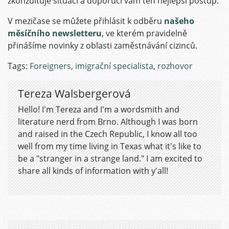
zkonzultuje situaci a doporučí vám ten nejlepší postup.
V mezičase se můžete přihlásit k odběru
našeho
měsíčního newsletteru
, ve kterém pravidelně
přinášíme novinky z oblasti zaměstnávání cizinců.
Tags:
Foreigners
,
imigrační specialista
,
rozhovor
Tereza Walsbergerová
Hello! I'm Tereza and I'm a wordsmith and
literature nerd from Brno. Although I was born
and raised in the Czech Republic, I know all too
well from my time living in Texas what it's like to
be a "stranger in a strange land." I am excited to
share all kinds of information with y'all!