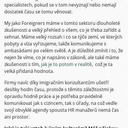
specialistech, pokud se v tom nevyznají nebo nemají
dostatek času se tomu věnovat.
My jako Foreigners máme v tomto sektoru dlouholeté
zkušenosti a velký přehled o všem, co je třeba zařídit a
sehnat. Máme velký rozsah i co se týče zemí, ve kterých
pobyty a víza vyřizujeme, takže komunikujeme s
ambasádami po celém světě. A je důležité zmínit i to, že
nejen že víme, co je napsáno v zákoně, ale také máme
zkušenosti s tím,
jak je to potom v realitě
, což je ta
velká přidaná hodnota.
Firmy navíc díky imigračním konzultantům ušetří
desítky hodin času, protože s těmito záležitostmi je
opravdu hodně práce a je potřeba pravidelně
komunikovat jak s cizincem, tak s úřady, na což vedle
svojí obvyklé agendy spousta HR manažerů nemá čas
ani prostor.