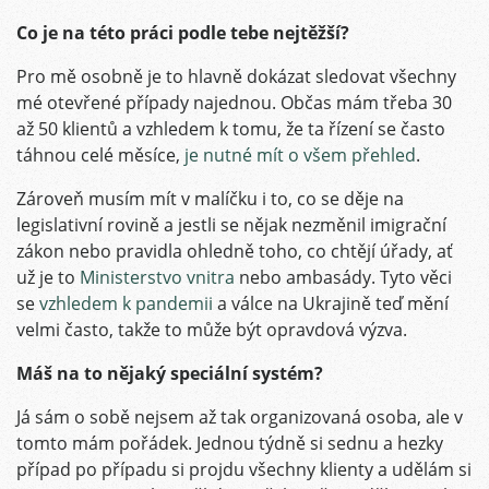
Co je na této práci podle tebe nejtěžší?
Pro mě osobně je to hlavně dokázat sledovat všechny
mé otevřené případy najednou. Občas mám třeba 30
až 50 klientů a vzhledem k tomu, že ta řízení se často
táhnou celé měsíce,
je nutné mít o všem přehled
.
Zároveň musím mít v malíčku i to, co se děje na
legislativní rovině a jestli se nějak nezměnil imigrační
zákon nebo pravidla ohledně toho, co chtějí úřady, ať
už je to
Ministerstvo vnitra
nebo ambasády. Tyto věci
se
vzhledem k pandemii
a válce na Ukrajině teď mění
velmi často, takže to může být opravdová výzva.
Máš na to nějaký speciální systém?
Já sám o sobě nejsem až tak organizovaná osoba, ale v
tomto mám pořádek. Jednou týdně si sednu a hezky
případ po případu si projdu všechny klienty a udělám si