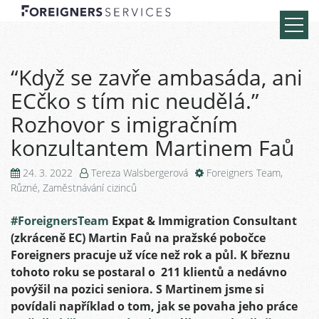
“Když se zavře ambasáda, ani
ECčko s tím nic neudělá.”
Rozhovor s imigračním
konzultantem Martinem Faů
24. 3. 2022
Tereza Walsbergerová
Foreigners Team
,
Různé
,
Zaměstnávání cizinců
#ForeignersTeam
Expat & Immigration Consultant
(zkráceně EC) Martin Faů na pražské pobočce
Foreigners pracuje už více než rok a půl. K březnu
tohoto roku se postaral o 211 klientů a nedávno
povýšil na pozici seniora. S Martinem jsme si
povídali například o tom, jak se povaha jeho práce