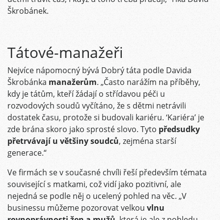
Škrobánek.
Tátové-manažeři
Nejvíce nápomocný bývá Dobrý táta podle Davida
Škrobánka
manažerům
. „Často narážím na příběhy,
kdy je tátům, kteří žádají o střídavou péči u
rozvodových soudů vyčítáno, že s dětmi netrávili
dostatek času, protože si budovali kariéru. ‘Kariéra’ je
zde brána skoro jako sprosté slovo. Tyto
předsudky
přetrvávají u většiny soudců
, zejména starší
generace.“
Ve firmách se v současné chvíli řeší především témata
související s matkami, což vidí jako pozitivní, ale
nejedná se podle něj o ucelený pohled na věc. „V
businessu můžeme pozorovat velkou
vlnu
rovnoprávnosti žen a mužů
, která je ale z pohledu