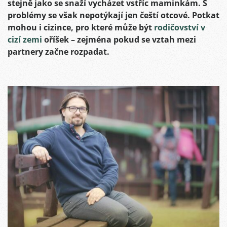
stejně jako se snaží vycházet vstříc maminkám. S
problémy se však nepotýkají jen čeští otcové. Potkat
mohou i cizince, pro které může být
rodičovství v
cizí zemi
oříšek – zejména pokud se vztah mezi
partnery začne rozpadat.