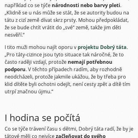
například co se týče
národnosti nebo barvy pleti
.
„Klidně se u nás může se stát, že se autority budou na
tátu z cizí země dívat skrz prsty. Mohou předpokládat,
že se bude chtít vrátit do „své“ země, takže jim děti
nesvěří.“
I tito muži mohou najít oporu v
projektu Dobrý táta
.
„Pro táty-cizince jsou tyto situace tak náročné, že to
často raději vzdají, protože
nemají potřebnou
podporu
. V těchto případech radím, aby rozhodně
neodcházeli, protože jakmile ukážou, že by třeba pro
klid dítěte byli ochotni odejít, není cesty zpět a dítě tím
utrpí značnou újmu.“
I hodina se počítá
Co se týče trávení času s dětmi, Dobrý táta radí, že by je
tátové měli co nejvíce
začleňovat do svého