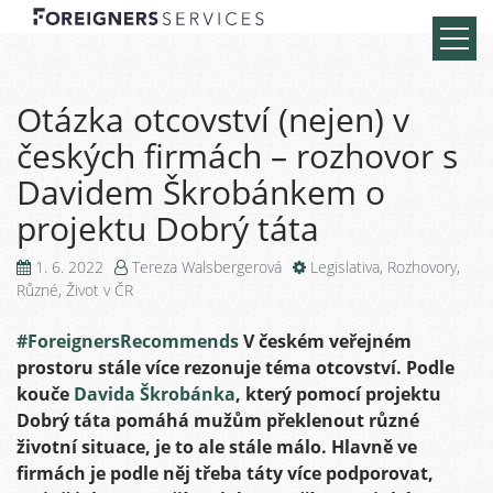
Otázka otcovství (nejen) v
českých firmách – rozhovor s
Davidem Škrobánkem o
projektu Dobrý táta
1. 6. 2022
Tereza Walsbergerová
Legislativa
,
Rozhovory
,
Různé
,
Život v ČR
#ForeignersRecommends
V českém veřejném
prostoru stále více rezonuje téma otcovství. Podle
kouče
Davida Škrobánka
, který pomocí projektu
Dobrý táta pomáhá mužům překlenout různé
životní situace, je to ale stále málo. Hlavně ve
firmách je podle něj třeba táty více podporovat,