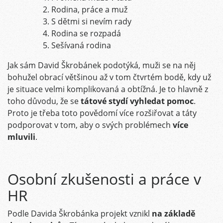
Rodina, práce a muž
S dětmi si nevím rady
Rodina se rozpadá
Sešívaná rodina
Jak sám David Škrobánek podotýká, muži se na něj
bohužel obrací většinou až v tom čtvrtém bodě, kdy už
je situace velmi komplikovaná a obtížná. Je to hlavně z
toho důvodu, že se
tátové stydí vyhledat pomoc
.
Proto je třeba toto povědomí více rozšiřovat a táty
podporovat v tom, aby o svých problémech
více
mluvili
.
Osobní zkušenosti a práce v
HR
Podle Davida Škrobánka projekt vznikl
na základě