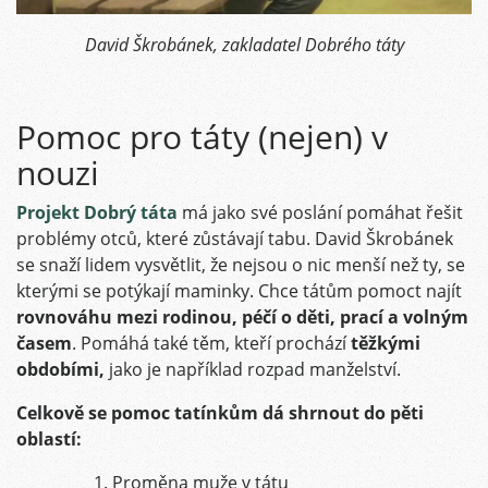
David Škrobánek, zakladatel Dobrého táty
Pomoc pro táty (nejen) v
nouzi
Projekt Dobrý táta
má jako své poslání pomáhat řešit
problémy otců, které zůstávají tabu. David Škrobánek
se snaží lidem vysvětlit, že nejsou o nic menší než ty, se
kterými se potýkají maminky. Chce tátům pomoct najít
rovnováhu mezi rodinou, péčí o děti, prací a volným
časem
. Pomáhá také těm, kteří prochází
těžkými
obdobími,
jako je například rozpad manželství.
Celkově se pomoc tatínkům dá shrnout do pěti
oblastí:
Proměna muže v tátu