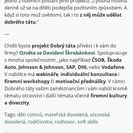
jedno z hlavních poslání jeho projektu. „I pouhá hodina
denně už se na dítěti podepíše pozitivním způsobem. A
když si toto muž uvědomí, tak i to
z něj může udělat
dobrého tátu
.“
—
Chtěli byste
projekt Dobrý táta
přivést i k vám do
firmy?
Ozvěte se Davidovi Škrobánkovi
. Spolupracuje
s mnoha společnostmi , jako například
ČSOB, Škoda
Auto
,
Johnson & Johnson, SAP, DHL
nebo
Vodafone
.
V nabídce má
webináře
,
individuální konzultace
i
firemní workshopy
či
motivační přednášky
. V rámci
Dobrého táty vašim zaměstnancům i vám nabízí kromě
tématu otcovství i další témata včetně
firemní kultury
a diverzity
.
Tags:
děti cizinců
,
mateřská dovolená
,
otcovská
dovolená
,
rodičovství
,
rozhovor
,
soft skills