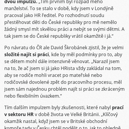
dvou impulzů.
„Tím prvním byl rozpad mého
manželství. To se stalo v době, kdy jsem v Londýně
pracoval jako HR ředitel. Po rozhodnutí soudu
přestěhovat děti do České republiky pro mě nemělo
žádný smysl mít skvělou práci a nebýt se svými dětmi. A
tak jsem se do České republiky vrátil okamžitě i já.“
Po návratu do ČR ale David Škrobánek zjistil, že je velmi
složité najít si práci
, kde by měl podmínky pro to, aby
se dětem mohl dále intenzivně věnovat. „Narazil jsem
na to, že ač jsem si já jako HRista vždy zakládal na tom,
aby se rodiče mohli vracet po mateřské nebo
rodičovské dovolené zpět do pracovního procesu, měl
jsem sám najednou problém najít si práci se zkráceným
nebo flexibilním úvazkem.“
Tím dalším impulzem byly zkušenosti, které nabyl
prací
v sektoru HR
v době života ve Velké Británii. „Klíčový
okamžik nastal, když jsem se v Britské obchodní
komoře tady v Česku chtěl podělit o to, jak to ohledně