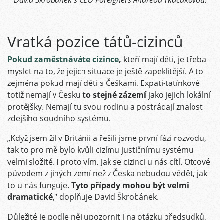
David Škrobánek s CEO Foreigners Andreou Tkačukovou.
Vratká pozice tátů-cizinců
Pokud zaměstnáváte cizince
,
kteří mají děti, je třeba
myslet na to, že jejich situace je ještě zapeklitější. A to
zejména pokud mají děti s Češkami. Expati-tatínkové
totiž nemají v Česku
to stejné zázemí
jako jejich lokální
protějšky. Nemají tu svou rodinu a postrádají znalost
zdejšího soudního systému.
„Když jsem žil v Británii a řešili jsme první fázi rozvodu,
tak to pro mě bylo kvůli cizímu justičnímu systému
velmi složité. I proto vím, jak se cizinci u nás cítí. Otcové
původem z jiných zemí než z Česka nebudou vědět, jak
to u nás funguje.
Tyto případy mohou být velmi
dramatické
,“ doplňuje David Škrobánek.
Důležité je podle něj upozornit i na otázku předsudků,