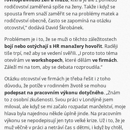
rodičovství zaměřená spíše na ženy. Takže i když se
spousta firem snaží zaměřit se na problémy matek a
rodičovství obecně, často se zapomíná na otázku
otcovství,“ dodává David Škrobánek.
Problémem je i to, že se muži o těchto záležitostech
bojí nebo ostýchají s HR manažery hovořit
. Raději
tiše trpí, než aby se vedení svěřili. „I proto toto téma
otevírám ve
workshopech
, které dělám
ve firmách
.
Záleží mi na tom, aby se debata rozproudila.“
Otázku otcovství ve firmách je třeba řešit i z toho
důvodu, že potíže v rodinném životě se mohou
podepsat na pracovním výkonu dotyčného
. „Znám
to z osobní zkušenosti. Svou práci v Londýně jsem
miloval, ale když se mi začalo rozpadat manželství, moje
hlava byla najednou někde úplně jinde. Na pracovním
výkonu se nepodepisují jen tyto velké krize. Už i to, že je
muž věčně v práci a netráví čas s dětmi, i když by chtěl,