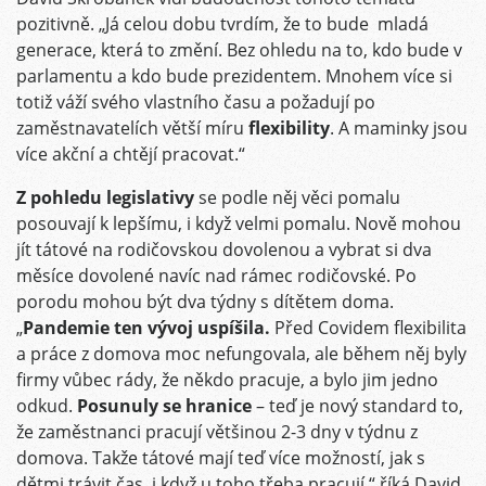
pozitivně. „Já celou dobu tvrdím, že to bude mladá
generace, která to změní. Bez ohledu na to, kdo bude v
parlamentu a kdo bude prezidentem. Mnohem více si
totiž váží svého vlastního času a požadují po
zaměstnavatelích větší míru
flexibility
. A maminky jsou
více akční a chtějí pracovat.“
Z pohledu legislativy
se podle něj věci pomalu
posouvají k lepšímu, i když velmi pomalu. Nově mohou
jít tátové na rodičovskou dovolenou a vybrat si dva
měsíce dovolené navíc nad rámec rodičovské. Po
porodu mohou být dva týdny s dítětem doma.
„
Pandemie
ten vývoj uspíšila.
Před Covidem flexibilita
a práce z domova moc nefungovala, ale během něj byly
firmy vůbec rády, že někdo pracuje, a bylo jim jedno
odkud.
Posunuly se hranice
– teď je nový standard to,
že zaměstnanci pracují většinou 2-3 dny v týdnu z
domova. Takže tátové mají teď více možností, jak s
dětmi trávit čas, i když u toho třeba pracují,“ říká David