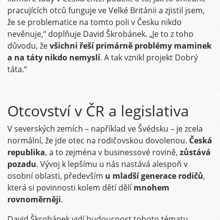
pracujících otců funguje ve Velké Británii a zjistil jsem,
že se problematice na tomto poli v Česku nikdo
nevěnuje,“ doplňuje David Škrobánek. „Je to z toho
důvodu, že
všichni řeší primárně problémy maminek
a na táty nikdo nemyslí
. A tak vznikl projekt Dobrý
táta.“
Otcovství v ČR a legislativa
V severských zemích – například ve Švédsku – je zcela
normální, že jde otec na rodičovskou dovolenou.
Česká
republika
, a to zejména v businessové rovině,
zůstává
pozadu
. Vývoj k lepšímu u nás nastává alespoň v
osobní oblasti, především
u mladší generace rodičů
,
která si povinnosti kolem dětí dělí
mnohem
rovnoměrněji
.
David Škrobánek vidí budoucnost tohoto tématu