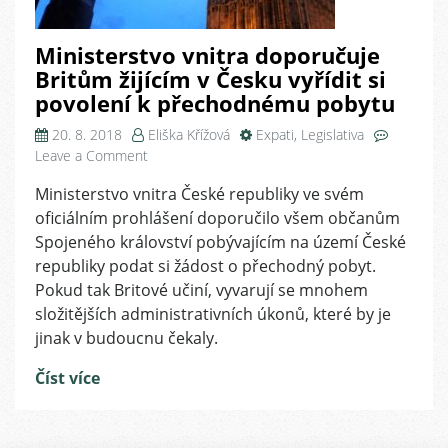
Ministerstvo vnitra doporučuje
Britům žijícím v Česku vyřídit si
povolení k přechodnému pobytu
20. 8. 2018
Eliška Křížová
Expati
,
Legislativa
on
Leave a Comment
Ministerstvo
Ministerstvo vnitra České republiky ve svém
vnitra
oficiálním prohlášení doporučilo všem občanům
doporučuje
Britům
Spojeného království pobývajícím na území České
žijícím
republiky podat si žádost o přechodný pobyt.
v
Pokud tak Britové učiní, vyvarují se mnohem
Česku
složitějších administrativních úkonů, které by je
vyřídit
jinak v budoucnu čekaly.
si
povolení
Číst více
k
přechodnému
pobytu