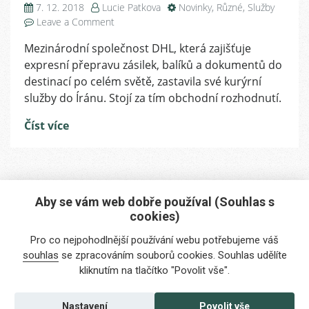
7. 12. 2018
Lucie Patkova
Novinky
,
Různé
,
Služby
on
Leave a Comment
Důležité
Mezinárodní společnost DHL, která zajišťuje
upozornění:
expresní přepravu zásilek, balíků a dokumentů do
DHL
nedoručuje
destinací po celém světě, zastavila své kurýrní
do
služby do Íránu. Stojí za tím obchodní rozhodnutí.
Íránu
Číst více
Aby se vám web dobře používal (Souhlas s
cookies)
Máte zájem o naše služby?
Pro co nejpohodlnější používání webu potřebujeme váš
Potřebujete poradit?
souhlas
se zpracováním souborů cookies. Souhlas udělíte
kliknutím na tlačítko "Povolit vše".
info@foreigners.cz
+420 211 221 492
Nastavení
Povolit vše